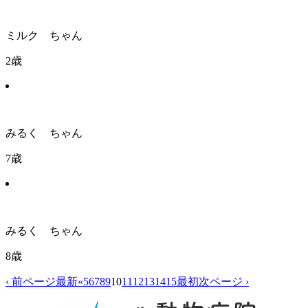
ミルク ちゃん
2歳
みるく ちゃん
7歳
みるく ちゃん
8歳
‹ 前ページ
最新
«
5
6
7
8
9
10
11
12
13
14
15
最初
次ページ ›