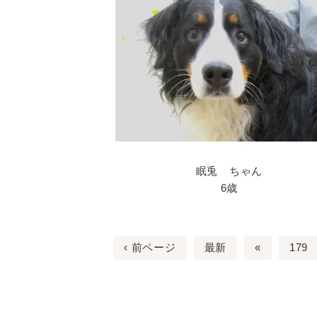
眠兎 ちゃん
6歳
‹ 前ページ
最新
«
179