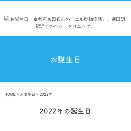
お誕生日
HOME
>
お誕生日
>
2022年
2022年の誕生日