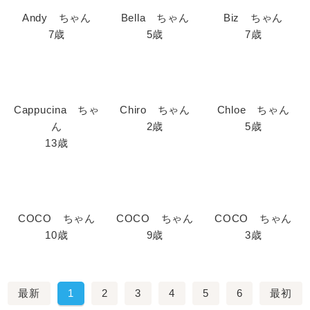
Andy ちゃん
Bella ちゃん
Biz ちゃん
7歳
5歳
7歳
Cappucina ちゃ
Chiro ちゃん
Chloe ちゃん
ん
2歳
5歳
13歳
COCO ちゃん
COCO ちゃん
COCO ちゃん
10歳
9歳
3歳
最新
1
2
3
4
5
6
最初