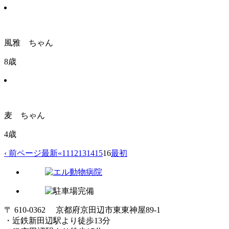
風雅 ちゃん
8歳
麦 ちゃん
4歳
‹ 前ページ
最新
«
11
12
13
14
15
16
最初
〒 610-0362 京都府京田辺市東東神屋89-1
・近鉄新田辺駅より徒歩13分